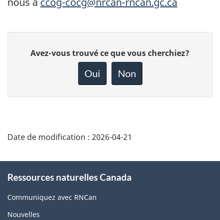
nous à
ccog-cocg@nrcan-rncan.gc.ca
Donnez
Avez-vous trouvé ce que vous cherchiez?
votre
rétroaction
Oui
Non
sur
cette
page
Date de modification :
2026-04-21
About
Ressources naturelles Canada
this
site
Communiquez avec RNCan
Nouvelles