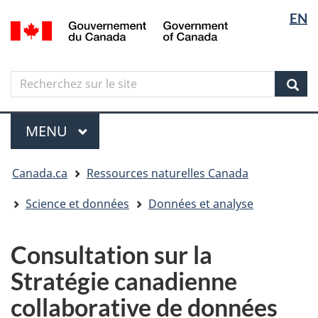
Sélectio
Langua
EN
Aller
Skip
Passer
/
de
selectio
au
to
à
Government
contenu
"About
la
la
of
principal
government"
version
Canada
langue
Search
Recherchez
HTML
sur
simplifiée
Sear
le
Menu
site
MENU
PRINCIPAL
Vous
Canada.ca
Ressources naturelles Canada
êtes
ici
Science et données
Données et analyse
Consultation sur la
Stratégie canadienne
collaborative de données