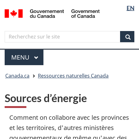
Sélectio
Langua
EN
Aller
Skip
Passer
/
de
selectio
au
to
à
Government
contenu
"About
la
la
of
principal
government"
version
Canada
langue
Search
Recherchez
HTML
sur
simplifiée
Sear
le
Menu
site
MENU
PRINCIPAL
Vous
Canada.ca
Ressources naturelles Canada
êtes
ici
Sources d’énergie
Comment on collabore avec les provinces
et les territoires, d'autres ministères
gouvernementaux de même qu'avec des