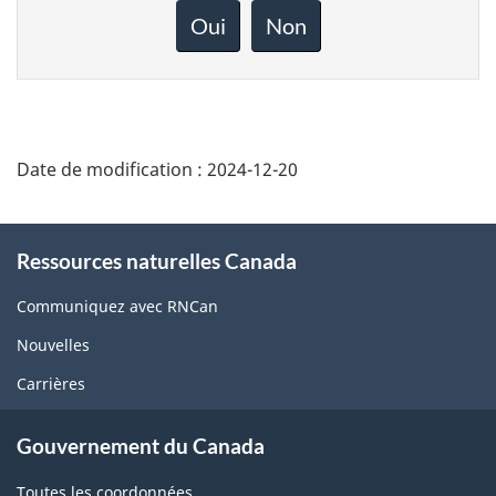
rétroaction
Oui
Non
sur
cette
page
Date de modification :
2024-12-20
About
Ressources naturelles Canada
this
site
Communiquez avec RNCan
Nouvelles
Carrières
Gouvernement du Canada
Toutes les coordonnées