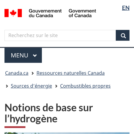
Sélectio
Langua
EN
Aller
Skip
Passer
/
de
selectio
au
to
à
Government
contenu
"About
la
la
of
principal
government"
version
Canada
langue
Search
Recherchez
HTML
sur
simplifiée
Sear
le
Menu
site
MENU
PRINCIPAL
Vous
Canada.ca
Ressources naturelles Canada
êtes
ici
Sources d’énergie
Combustibles propres
Notions de base sur
l’hydrogène