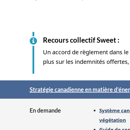
Recours collectif Sweet :
Un accord de règlement dans le c
plus sur les indemnités offertes,
Pleins
Stratégie canadienne en matière d’éner
feux
sur
En demande
Système cana
végétation
Guide de co