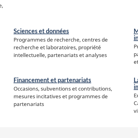
e,
Sciences et données
M
i
Programmes de recherche, centres de
P
recherche et laboratoires, propriété
p
intellectuelle, partenariats et analyses
e
Financement et partenariats
L
i
Occasions, subventions et contributions,
E
mesures incitatives et programmes de
C
partenariats
v