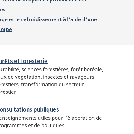
les
ge et le refroidissement à l'aide d'une
ompe
orêts et foresterie
urabilité, sciences forestières, forêt boréale,
eux de végétation, insectes et ravageurs
orestiers, transformation du secteur
orestier
onsultations publiques
enseignements utiles pour l'élaboration de
rogrammes et de politiques