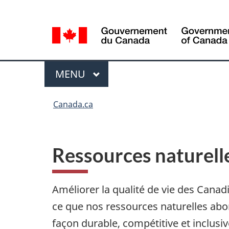
Sélection
Language
de
selection
la
langue
Menu
MENU
PRINCIPAL
Vous
Canada.ca
êtes
ici
Ressources naturell
Améliorer la qualité de vie des Canad
ce que nos ressources naturelles abo
façon durable, compétitive et inclusiv