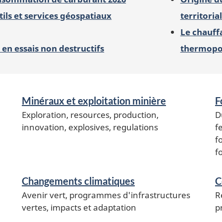
ils et services géospatiaux
territoria
Le chauffa
 en essais non destructifs
thermop
Minéraux et exploitation minière
F
Exploration, resources, production,
D
innovation, explosives, regulations
f
f
f
Changements climatiques
C
Avenir vert, programmes d'infrastructures
R
vertes, impacts et adaptation
p