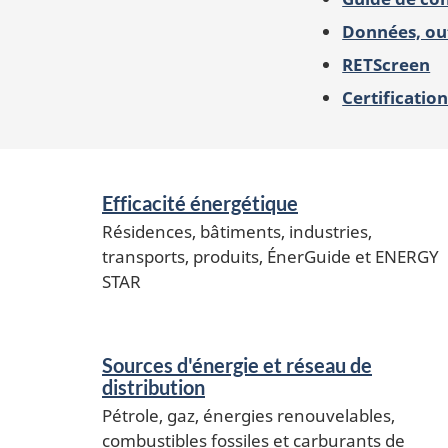
Données, out
RETScreen
Certification
Services
Efficacité énergétique
et
Résidences, bâtiments, industries,
renseignements
transports, produits, ÉnerGuide et ENERGY
STAR
Sources d'énergie et réseau de
distribution
Pétrole, gaz, énergies renouvelables,
combustibles fossiles et carburants de