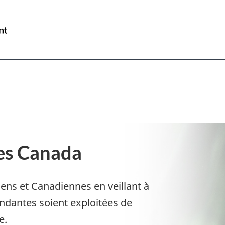
Aller
Skip
Passer
au
to
à
R
/
contenu
"About
la
s
Government
principal
government"
version
le
of
HTML
s
Canada
simplifiée
es Canada
iens et Canadiennes en veillant à
ndantes soient exploitées de
e.