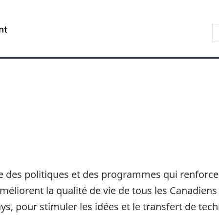
Aller
Skip
Passer
au
to
à
R
/
contenu
"About
la
s
Government
principal
government"
version
le
of
HTML
s
Canada
simplifiée
 des politiques et des programmes qui renforcen
éliorent la qualité de vie de tous les Canadiens 
s, pour stimuler les idées et le transfert de tec