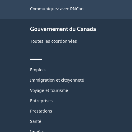
this
site
Communiquez avec RNCan
Gouvernement du Canada
Toutes les coordonnées
Themes
Emplois
and
topics
Immigration et citoyenneté
Voyage et tourisme
Entreprises
Prestations
Santé
Impôts