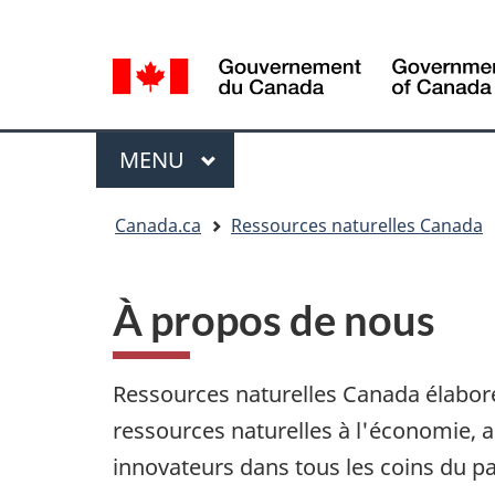
Sélection
Language
de
selection
la
langue
Menu
MENU
PRINCIPAL
Vous
Canada.ca
Ressources naturelles Canada
êtes
ici
À propos de nous
Ressources naturelles Canada élabore
ressources naturelles à l'économie, am
innovateurs dans tous les coins du pay