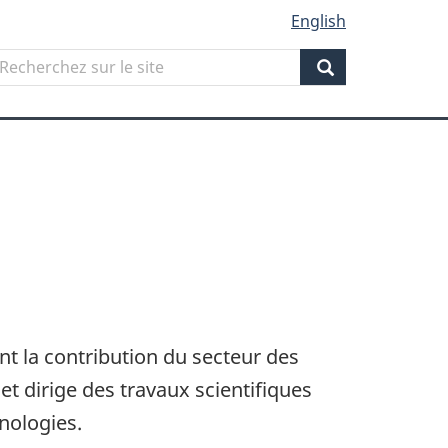
English
Search
echerchez
ur
Search
ite
t la contribution du secteur des
et dirige des travaux scientifiques
hnologies.