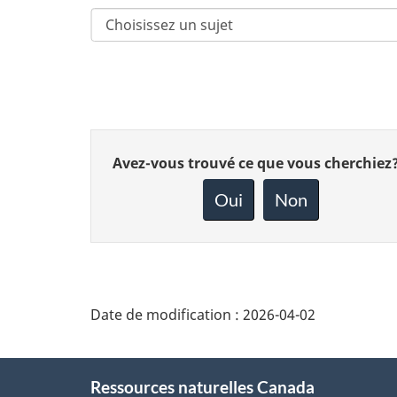
Donnez
Avez-vous trouvé ce que vous cherchiez
votre
rétroaction
Oui
Non
sur
cette
page
Date de modification :
2026-04-02
About
Ressources naturelles Canada