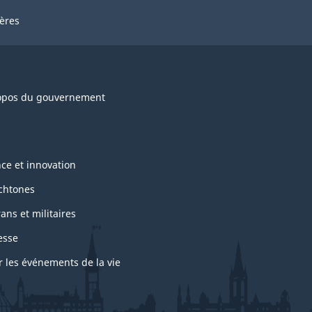
ières
opos du gouvernement
nce et innovation
chtones
ans et militaires
esse
r les événements de la vie