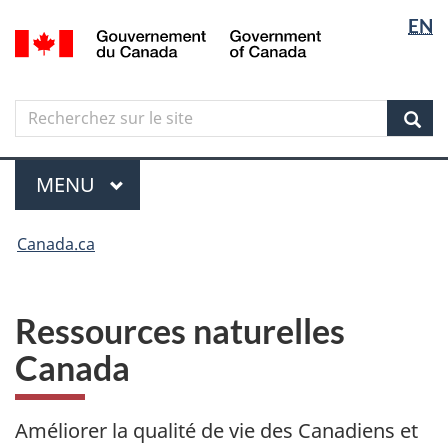
Sélectio
Langua
EN
Aller
Skip
Passer
/
de
selectio
au
to
à
Government
contenu
"About
la
la
of
principal
government"
version
Canada
langue
Search
Recherchez
HTML
sur
simplifiée
Sear
le
Menu
site
MENU
PRINCIPAL
Vous
Canada.ca
êtes
ici
Ressources naturelles
Canada
Améliorer la qualité de vie des Canadiens et