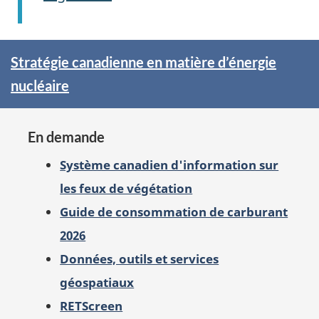
Pleins
Stratégie canadienne en matière d’énergie
feux
nucléaire
sur
En demande
Système canadien d'information sur
les feux de végétation
Guide de consommation de carburant
2026
Données, outils et services
géospatiaux
RETScreen