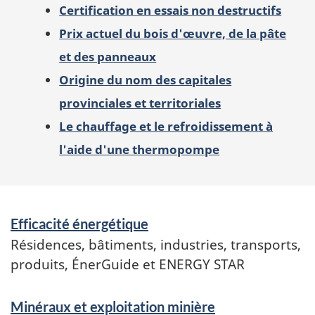
Certification en essais non destructifs
Prix actuel du bois d'œuvre, de la pâte
et des panneaux
Origine du nom des capitales
provinciales et territoriales
Le chauffage et le refroidissement à
l'aide d'une thermopompe
Services
Efficacité énergétique
et
Résidences, bâtiments, industries, transports,
renseignements
produits, ÉnerGuide et ENERGY STAR
Minéraux et exploitation minière