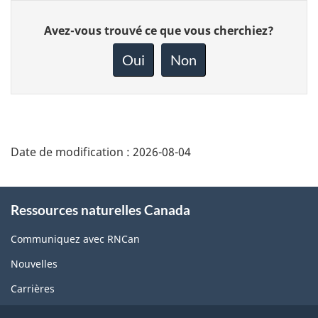
Donnez
Avez-vous trouvé ce que vous cherchiez?
votre
rétroaction
Oui
Non
sur
cette
page
Date de modification :
2026-08-04
About
Ressources naturelles Canada
this
site
Communiquez avec RNCan
Nouvelles
Carrières