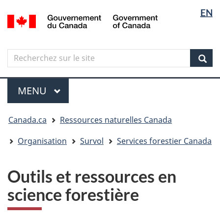
Sélectio
Langua
EN
Aller
Skip
Passer
/
de
selectio
au
to
à
Government
contenu
"About
la
la
of
principal
government"
version
Canada
langue
Search
Recherchez
HTML
sur
simplifiée
Sear
le
Menu
site
MENU
PRINCIPAL
Vous
Canada.ca
Ressources naturelles Canada
êtes
ici
Organisation
Survol
Services forestier Canada
Outils et ressources en
science forestière