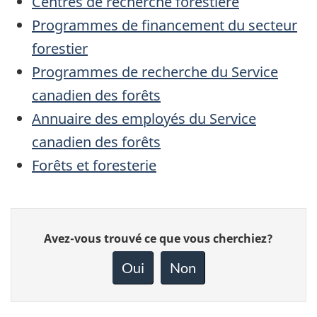
Centres de recherche forestière
Programmes de financement du secteur
forestier
Programmes de recherche du Service
canadien des forêts
Annuaire des employés du Service
canadien des forêts
Forêts et foresterie
Donnez
Avez-vous trouvé ce que vous cherchiez?
votre
rétroaction
Oui
Non
sur
cette
page