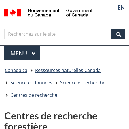
Sélectio
Langua
EN
Aller
Skip
Passer
/
de
selectio
au
to
à
Government
contenu
"About
la
la
of
principal
government"
version
Canada
langue
Search
Recherchez
HTML
sur
simplifiée
Sear
le
Menu
site
MENU
PRINCIPAL
Vous
Canada.ca
Ressources naturelles Canada
êtes
ici
Science et données
Science et recherche
Centres de recherche
Centres de recherche
forestière