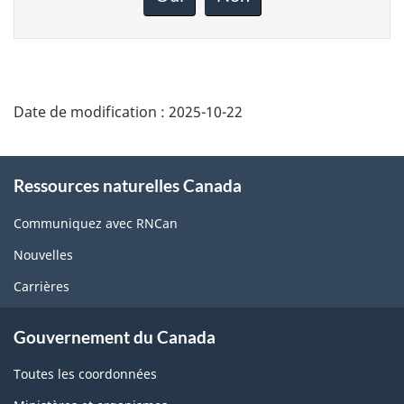
sur
cette
page
Date de modification :
2025-10-22
About
Ressources naturelles Canada
this
site
Communiquez avec RNCan
Nouvelles
Carrières
Gouvernement du Canada
Toutes les coordonnées