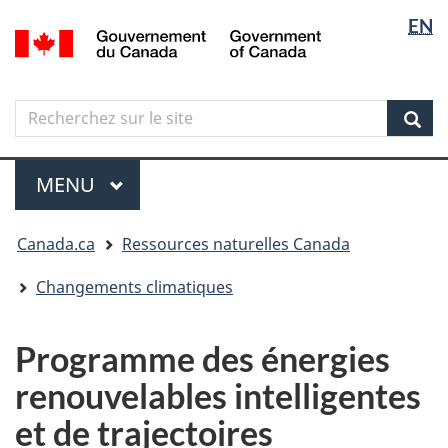
Sélectio
Langua
EN
Aller
Skip
Passer
/
de
selectio
au
to
à
Government
contenu
"About
la
la
of
principal
government"
version
Canada
langue
Search
Recherchez
HTML
sur
simplifiée
Sear
le
Menu
site
MENU
PRINCIPAL
Vous
Canada.ca
Ressources naturelles Canada
êtes
ici
Changements climatiques
Programme des énergies
renouvelables intelligentes
et de trajectoires