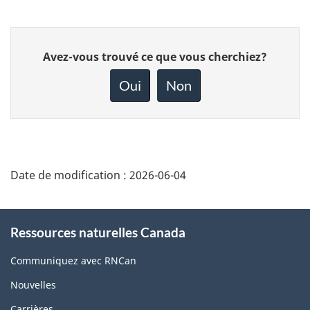
Donnez
Avez-vous trouvé ce que vous cherchiez?
votre
rétroaction
Oui
Non
sur
cette
page
Date de modification :
2026-06-04
About
Ressources naturelles Canada
this
site
Communiquez avec RNCan
Nouvelles
Carrières