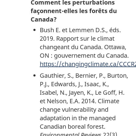
Comment les perturbations
bas
façonnent-elles les forêts du
de
Canada?
page
Bush E. et Lemmen D.S., éds.
1
2019. Rapport sur le climat
changeant du Canada. Ottawa,
ON : gouvernement du Canada.
https://changingclimate.ca/CCCR
Gauthier, S., Bernier, P., Burton,
P.J., Edwards, J., Isaac, K.,
Isabel, N., Jayen, K., Le Goff, H.
et Nelson, E.A. 2014. Climate
change vulnerability and
adaptation in the managed
Canadian boreal forest.
Environmental Reviews
22(3),