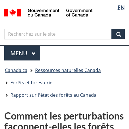
Sélectio
Langua
EN
Aller
Skip
Passer
/
de
selectio
au
to
à
Government
contenu
"About
la
la
of
principal
government"
version
Canada
langue
Search
Recherchez
HTML
sur
simplifiée
Sear
le
Menu
site
MENU
PRINCIPAL
Vous
Canada.ca
Ressources naturelles Canada
êtes
ici
Forêts et foresterie
Rapport sur l'état des forêts au Canada
Comment les perturbations
façonnent-elles les forêts