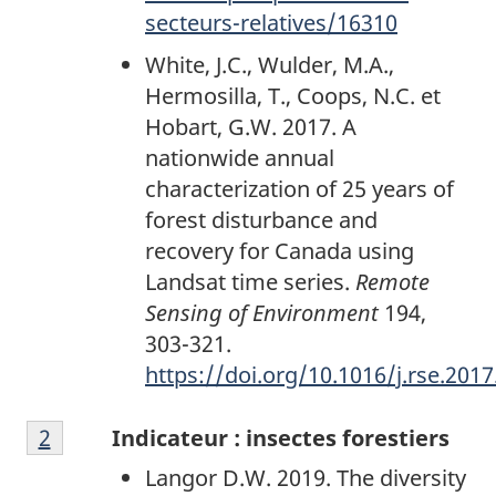
secteurs-relatives/16310
White, J.C., Wulder, M.A.,
Hermosilla, T., Coops, N.C. et
Hobart, G.W. 2017. A
nationwide annual
characterization of 25 years of
forest disturbance and
recovery for Canada using
Landsat time series.
Remote
Sensing of Environment
194,
303-321.
https://doi.org/10.1016/j.rse.2017
Note
Retour à la référence de la note de bas de p
2
Indicateur : insectes forestiers
de
Langor D.W. 2019. The diversity
bas