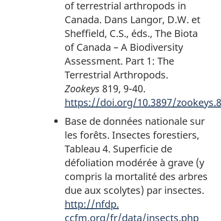
of terrestrial arthropods in
de
Canada. Dans Langor, D.W. et
page
Sheffield, C.S., éds., The Biota
2
of Canada – A Biodiversity
Assessment. Part 1: The
Terrestrial Arthropods.
Zookeys
819, 9-40.
https://doi.org/10.3897/zookeys.
Base de données nationale sur
les forêts. Insectes forestiers,
Tableau 4. Superficie de
défoliation modérée à grave (y
compris la mortalité des arbres
due aux scolytes) par insectes.
http://nfdp.
ccfm.org/fr/data/insects.php