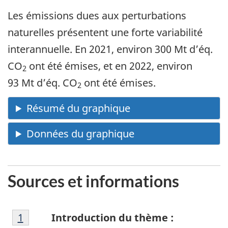
Les émissions dues aux perturbations
naturelles présentent une forte variabilité
interannuelle. En 2021, environ 300 Mt d’éq.
CO
ont été émises, et en 2022, environ
2
93 Mt d’éq. CO
ont été émises.
2
Sources et informations
Note
Retour à la référence de la note de bas de p
1
Introduction du thème :
de