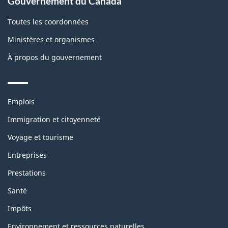
Gouvernement du Canada
Toutes les coordonnées
Ministères et organismes
À propos du gouvernement
Themes
Emplois
and
topics
Immigration et citoyenneté
Voyage et tourisme
Entreprises
Prestations
Santé
Impôts
Environnement et ressources naturelles