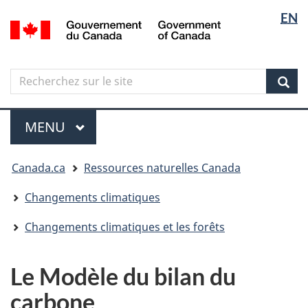
Sélectio
Langua
EN
Aller
Skip
Passer
/
de
selectio
au
to
à
Government
contenu
"About
la
la
of
principal
government"
version
Canada
langue
Search
Recherchez
HTML
sur
simplifiée
Sear
le
Menu
site
MENU
PRINCIPAL
Vous
Canada.ca
Ressources naturelles Canada
êtes
ici
Changements climatiques
Changements climatiques et les forêts
Le Modèle du bilan du
carbone