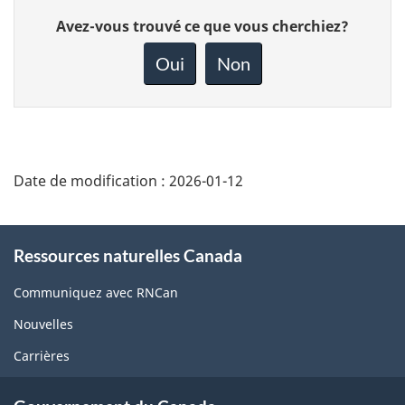
Donnez
Avez-vous trouvé ce que vous cherchiez?
votre
rétroaction
Oui
Non
sur
cette
page
Date de modification :
2026-01-12
About
Ressources naturelles Canada
this
site
Communiquez avec RNCan
Nouvelles
Carrières