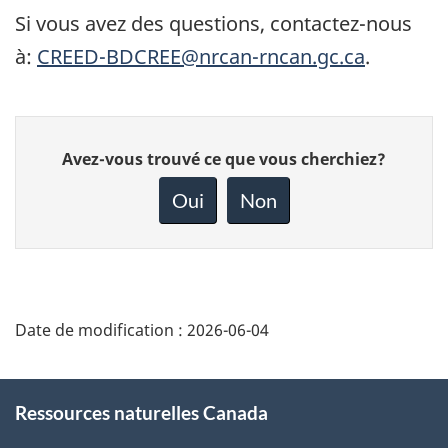
Si vous avez des questions, contactez-nous
à:
CREED-BDCREE@nrcan-rncan.gc.ca
.
Donnez
Avez-vous trouvé ce que vous cherchiez?
votre
rétroaction
Oui
Non
sur
cette
page
Date de modification :
2026-06-04
About
Ressources naturelles Canada
this