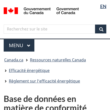
Sélectio
Langua
EN
Aller
Skip
Passer
/
de
selectio
au
to
à
Government
contenu
"About
la
la
of
principal
government"
version
Canada
langue
Search
Recherchez
HTML
sur
simplifiée
Sear
le
Menu
site
MENU
PRINCIPAL
Vous
Canada.ca
Ressources naturelles Canada
êtes
ici
Efficacité énergétique
Règlement sur l’efficacité énergétique
Base de données en
matière de conformité