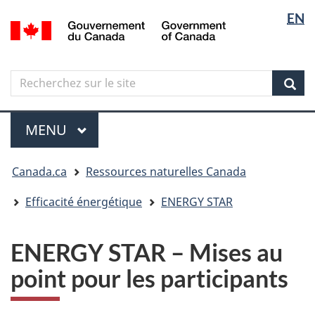
Sélectio
Langua
EN
Aller
Skip
Passer
/
de
selectio
au
to
à
Government
contenu
"About
la
la
of
principal
government"
version
Canada
langue
Search
Recherchez
HTML
sur
simplifiée
Sear
le
Menu
site
MENU
PRINCIPAL
Vous
Canada.ca
Ressources naturelles Canada
êtes
ici
Efficacité énergétique
ENERGY STAR
ENERGY STAR – Mises au
point pour les participants