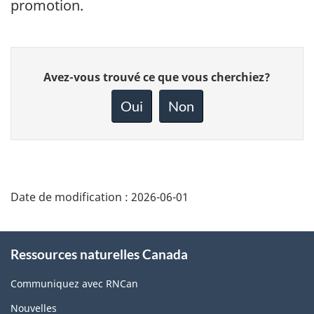
promotion.
Donnez
Avez-vous trouvé ce que vous cherchiez?
votre
rétroaction
Oui
Non
sur
cette
page
Date de modification :
2026-06-01
About
Ressources naturelles Canada
this
site
Communiquez avec RNCan
Nouvelles