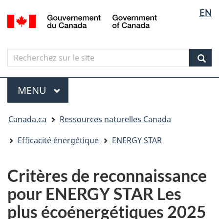
Sélectio
Langua
EN
Aller
Skip
Passer
/
de
selectio
au
to
à
Government
contenu
"About
la
la
of
principal
government"
version
Canada
langue
Search
Recherchez
HTML
sur
simplifiée
Sear
le
Menu
site
MENU
PRINCIPAL
Vous
Canada.ca
Ressources naturelles Canada
êtes
ici
Efficacité énergétique
ENERGY STAR
Critères de reconnaissance
pour ENERGY STAR Les
plus écoénergétiques 2025