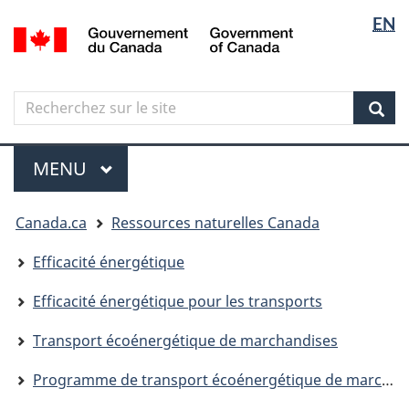
Sélectio
Langua
EN
Aller
Skip
Passer
/
de
selectio
au
to
à
Government
contenu
"About
la
la
of
principal
government"
version
Canada
langue
Search
Recherchez
HTML
sur
simplifiée
Sear
le
Menu
site
MENU
PRINCIPAL
Vous
Canada.ca
Ressources naturelles Canada
êtes
ici
Efficacité énergétique
Efficacité énergétique pour les transports
Transport écoénergétique de marchandises
Programme de transport écoénergétique de marchandises