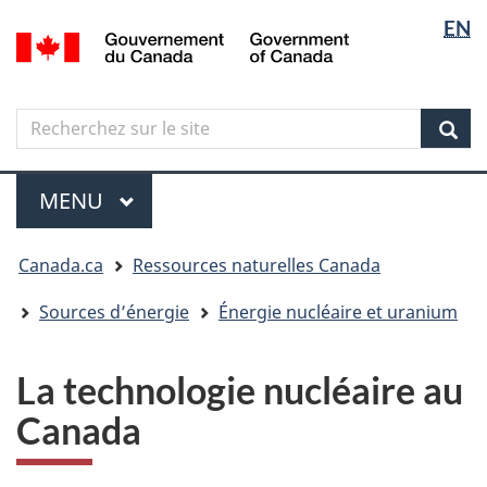
Sélectio
Langua
EN
Aller
Skip
Passer
/
de
selectio
au
to
à
Government
contenu
"About
la
la
of
principal
government"
version
Canada
langue
Search
Recherchez
HTML
sur
simplifiée
Sear
le
Menu
site
MENU
PRINCIPAL
Vous
Canada.ca
Ressources naturelles Canada
êtes
ici
Sources d’énergie
Énergie nucléaire et uranium
La technologie nucléaire au
Canada