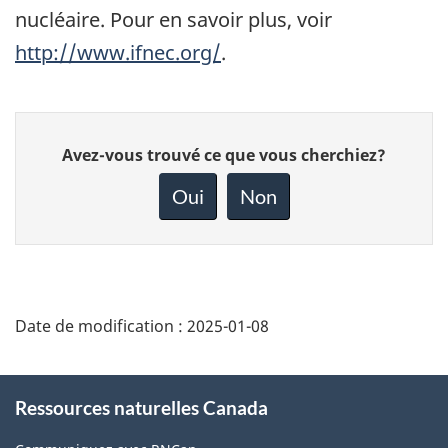
nucléaire. Pour en savoir plus, voir
http://www.ifnec.org/
.
Donnez
Avez-vous trouvé ce que vous cherchiez?
votre
rétroaction
Oui
Non
sur
cette
page
Date de modification :
2025-01-08
About
Ressources naturelles Canada
this
site