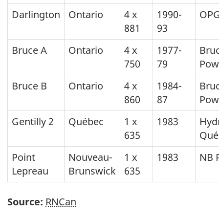
Darlington
Ontario
4 x
1990-
OP
881
93
Bruce A
Ontario
4 x
1977-
Bru
750
79
Pow
Bruce B
Ontario
4 x
1984-
Bru
860
87
Pow
Gentilly 2
Québec
1 x
1983
Hyd
635
Qué
Point
Nouveau-
1 x
1983
NB 
Lepreau
Brunswick
635
Source:
RNCan