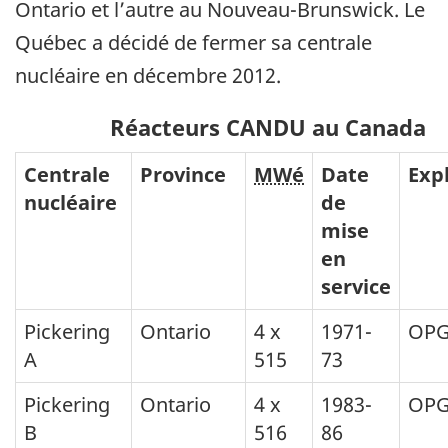
Ontario et l’autre au Nouveau-Brunswick. Le
Québec a décidé de fermer sa centrale
nucléaire en décembre 2012.
Réacteurs CANDU au Canada
Centrale
Province
MWé
Date
Exp
nucléaire
de
mise
en
service
Pickering
Ontario
4 x
1971-
OP
A
515
73
Pickering
Ontario
4 x
1983-
OP
B
516
86