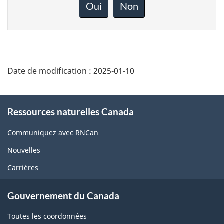
rétroaction
Oui
Non
sur
cette
page
Date de modification :
2025-01-10
About
Ressources naturelles Canada
this
site
Communiquez avec RNCan
Nouvelles
Carrières
Gouvernement du Canada
Toutes les coordonnées