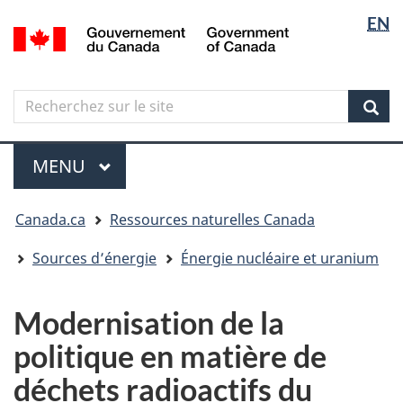
Sélectio
Langua
EN
Aller
Skip
Passer
/
de
selectio
au
to
à
Government
contenu
"About
la
la
of
principal
government"
version
Canada
langue
Search
Recherchez
HTML
sur
simplifiée
Sear
le
Menu
site
MENU
PRINCIPAL
Vous
Canada.ca
Ressources naturelles Canada
êtes
ici
Sources d’énergie
Énergie nucléaire et uranium
Modernisation de la
politique en matière de
déchets radioactifs du