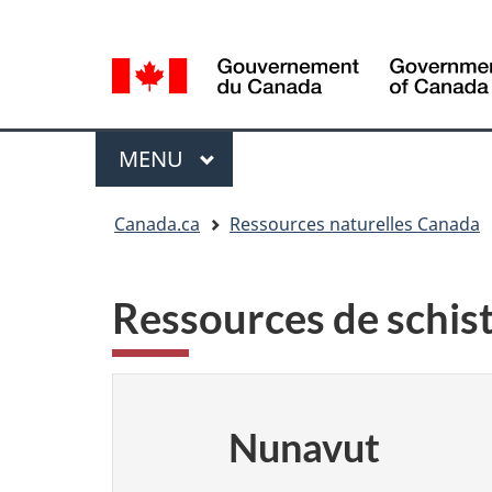
Sélection
Language
de
selection
la
langue
Menu
MENU
PRINCIPAL
Vous
Canada.ca
Ressources naturelles Canada
êtes
ici
Ressources de schis
Nunavut