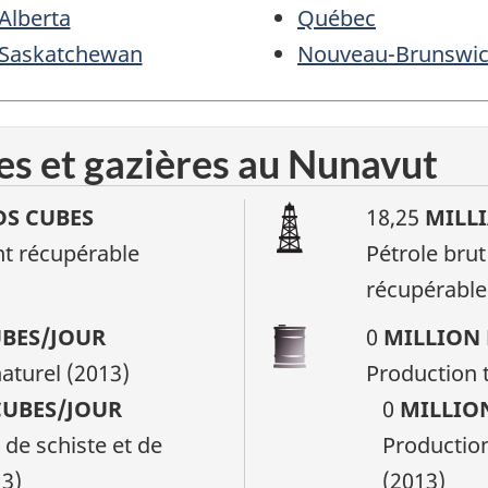
Alberta
Québec
Saskatchewan
Nouveau-Brunswi
es et gazières au Nunavut
DS CUBES
18,25
MILLI
t récupérable
Pétrole bru
récupérable
UBES/JOUR
0
MILLION 
aturel (2013)
Production t
CUBES/JOUR
0
MILLION
 de schiste et de
Production
13)
(2013)