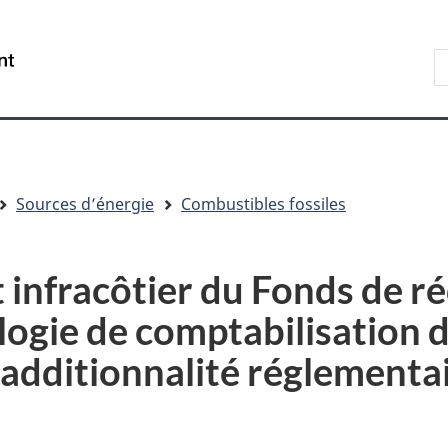
Aller
Skip
Passer
au
to
à
R
/
contenu
"About
la
s
Government
principal
government"
version
le
of
HTML
s
Canada
simplifiée
Sources d’énergie
Combustibles fossiles
 infracôtier du Fonds de r
ogie de comptabilisation de
’additionnalité réglementa