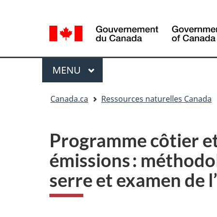
Sélection
Language
de
selection
la
langue
Menu
MENU
PRINCIPAL
Vous
Canada.ca
Ressources naturelles Canada
êtes
ici
Programme côtier et
émissions : méthodol
serre et examen de l