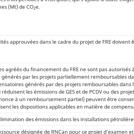
nes (Mt) de CO
e.
2
vités approuvées dans le cadre du projet de FRE doivent 
res agréés du financement du FRE ne sont pas autorisés à
générés par les projets partiellement remboursables da
satoires générés par des projets remboursables dans l
i réduisent les émissions de GES et de PCDV ou des proje
enonce à un remboursement partiel) peuvent être conserv
sent les dispositions applicables en matière de compens
imination des émissions dans les installations pétrolièr
ssource désignée de RNCan pour ce projet d’examen et d