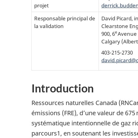
projet
derrick.budd
Responsable principal de
David Picard, i
la validation
Clearstone Eng
e
900, 6
Avenue S
Calgary (Albert
403-215-2730
david.picard@c
Introduction
Ressources naturelles Canada (RNCan)
émissions (FRE), d’une valeur de 675 m
systématique intentionnelle de gaz ri
parcours1, en soutenant les investis