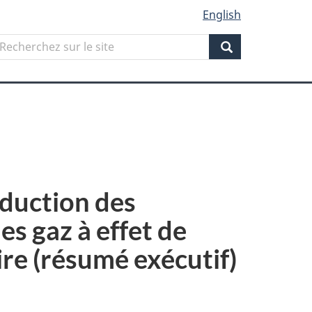
English
Search
echerchez
ur
Search
ite
éduction des
s gaz à effet de
ire (résumé exécutif)