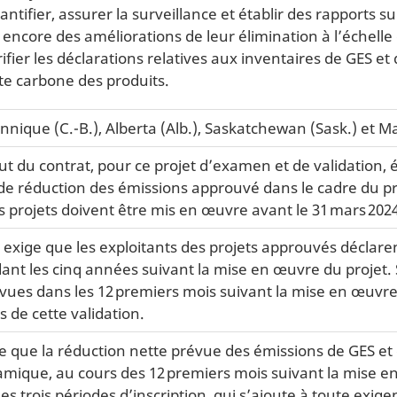
uantifier, assurer la surveillance et établir des rapports 
encore des améliorations de leur élimination à l’échelle 
érifier les déclarations relatives aux inventaires de GES 
te carbone des produits.
nnique (C.-B.), Alberta (Alb.), Saskatchewan (Sask.) et M
t du contrat, pour ce projet d’examen et de validation, ét
de réduction des émissions approuvé dans le cadre du p
es projets doivent être mis en œuvre avant le 31 mars 202
xige que les exploitants des projets approuvés déclarent
nt les cinq années suivant la mise en œuvre du projet. 
vues dans les 12 premiers mois suivant la mise en œuvre
 de cette validation.
que la réduction nette prévue des émissions de GES et d
mique, au cours des 12 premiers mois suivant la mise e
es trois périodes d’inscription, qui s’ajoute à toute exi