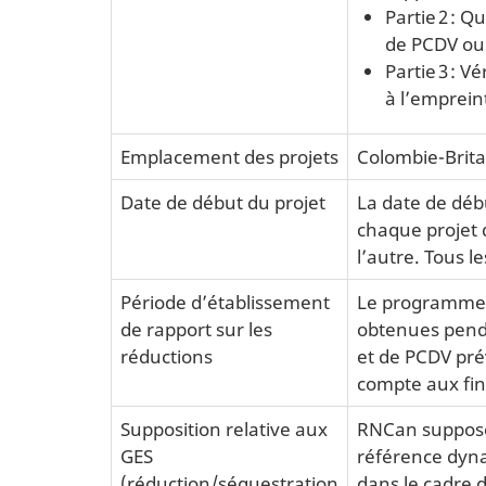
Partie 2 : Q
de PCDV ou 
Partie 3 : V
à l’emprein
Emplacement des projets
Colombie-Brita
Date de début du projet
La date de débu
chaque projet 
l’autre. Tous l
Période d’établissement
Le programme e
de rapport sur les
obtenues penda
réductions
et de PCDV pré
compte aux fins
Supposition relative aux
RNCan suppose 
GES
référence dyna
(réduction/séquestration
dans le cadre d