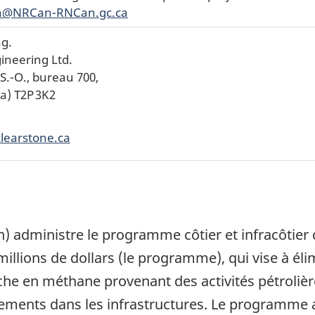
en@NRCan-RNCan.gc.ca
ng.
ineering Ltd.
.-O., bureau 700,
a) T2P 3K2
learstone.ca
 administre le programme côtier et infracôtier 
illions de dollars (le programme), qui vise à éli
che en méthane provenant des activités pétrolièr
sements dans les infrastructures. Le programme 