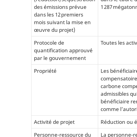
des émissions prévue
1 287 mégaton
dans les 12 premiers
mois suivant la mise en
œuvre du projet)
Protocole de
Toutes les acti
quantification approuvé
par le gouvernement
Propriété
Les bénéficiai
compensatoire 
carbone compen
admissibles qu
bénéficiaire r
comme l’autori
Activité de projet
Réduction ou él
Personne-ressource du
La personne-re