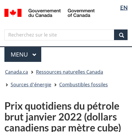
Sélectio
Langua
EN
Aller
Skip
Passer
/
de
selectio
au
to
à
Government
contenu
"About
la
la
of
principal
government"
version
Canada
langue
Search
Recherchez
HTML
sur
simplifiée
Sear
le
Menu
site
MENU
PRINCIPAL
Vous
Canada.ca
Ressources naturelles Canada
êtes
ici
Sources d’énergie
Combustibles fossiles
Prix quotidiens du pétrole
brut janvier 2022 (dollars
canadiens par mètre cube)