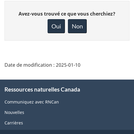
Donnez
Avez-vous trouvé ce que vous cherchiez?
votre
rétroaction
Oui
Non
sur
cette
page
Date de modification :
2025-01-10
About
Ressources naturelles Canada
this
site
Communiquez avec RNCan
Nouvelles
Carrières