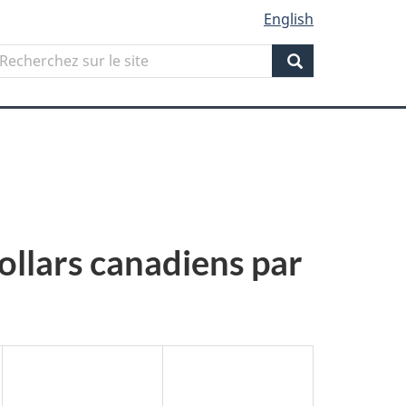
English
Search
echerchez
ur
Search
ite
ollars canadiens par