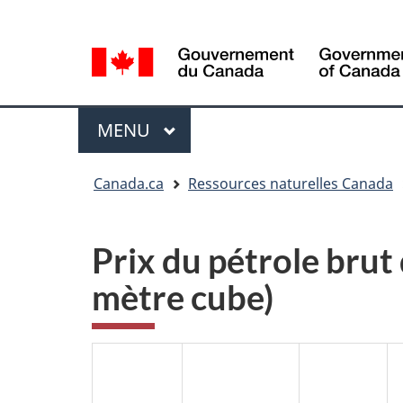
Sélection
Language
de
selection
la
langue
Menu
MENU
PRINCIPAL
Vous
Canada.ca
Ressources naturelles Canada
êtes
ici
Prix du pétrole brut
mètre cube)