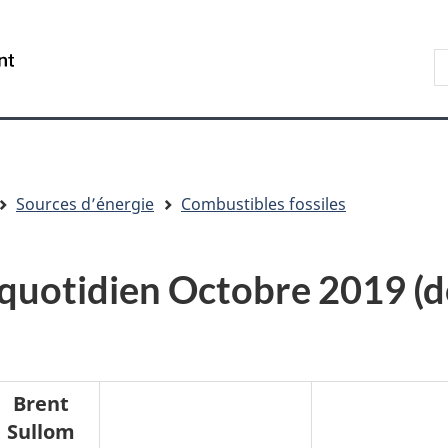
Aller
Skip
Passer
au
to
à
R
/
contenu
"About
la
s
Government
principal
government"
version
le
of
HTML
s
Canada
simplifiée
Sources d’énergie
Combustibles fossiles
 quotidien Octobre 2019 (d
Brent
Sullom