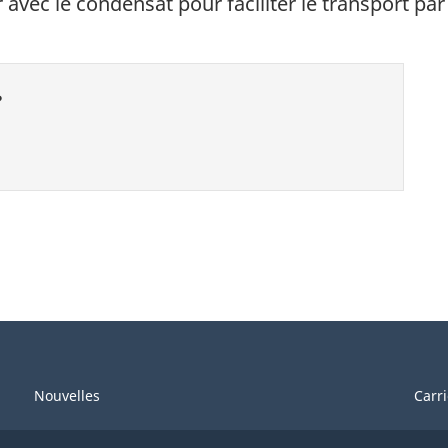
 avec le condensat pour faciliter le transport par
?
Nouvelles
Carr