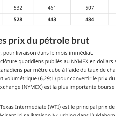
532
461
507
528
443
484
es prix du pétrole brut
e, pour livraison dans le mois immédiat.
e clôture quotidiens publiés au NYMEX en dollars 
 canadiens par mètre cube à l’aide du taux de ch
 volumétrique (6.29:1) pour convertir le prix du 
Exchange (NYMEX) est la plus importante bourse
exas Intermediate (WTI) est le principal prix de
cisant ici sa livraison à Cushing dans l’Oklahom