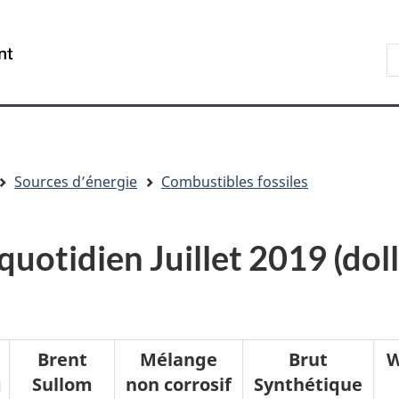
Aller
Skip
Passer
au
to
à
R
/
contenu
"About
la
s
Government
principal
government"
version
le
of
HTML
s
Canada
simplifiée
Sources d’énergie
Combustibles fossiles
 quotidien Juillet 2019 (dol
Brent
Mélange
Brut
W
g
Sullom
non corrosif
Synthétique