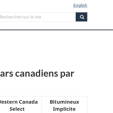
English
Search
echerchez
ur
Search
ite
lars canadiens par
estern Canada
Bitumineux
Select
Implicite