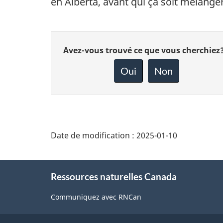
en Alberta, avant qui ça soit mélanger
Donnez
Avez-vous trouvé ce que vous cherchiez
votre
rétroaction
Oui
Non
sur
cette
page
Date de modification :
2025-01-10
About
Ressources naturelles Canada
this
site
Communiquez avec RNCan