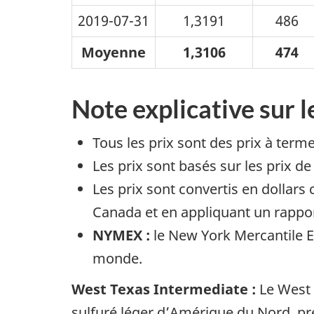
2019-07-31
1,3191
486
Moyenne
1,3106
474
Note explicative sur l
Tous les prix sont des prix à term
Les prix sont basés sur les prix d
Les prix sont convertis en dollars
Canada et en appliquant un rapport
NYMEX :
le New York Mercantile 
monde.
West Texas Intermediate :
Le West T
sulfuré léger d’Amérique du Nord, pré