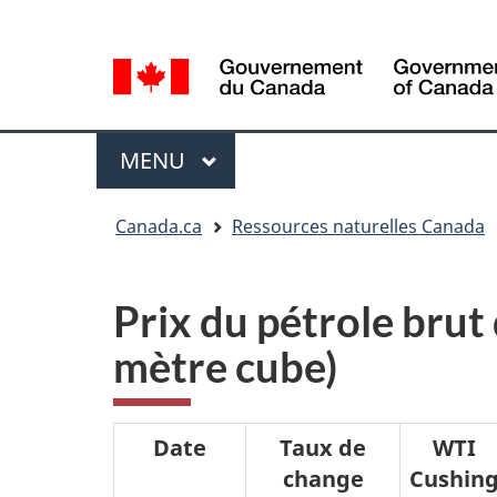
Sélection
Language
de
selection
la
langue
Menu
MENU
PRINCIPAL
Vous
Canada.ca
Ressources naturelles Canada
êtes
ici
Prix du pétrole brut
mètre cube)
Date
Taux de
WTI
change
Cushin