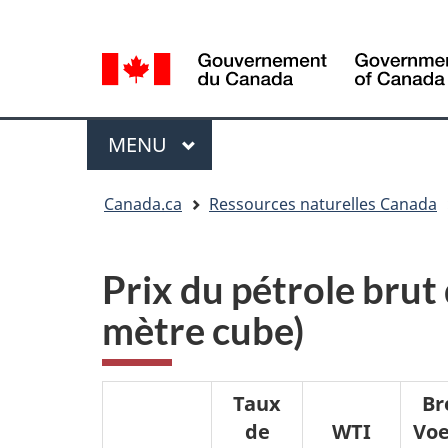
Sélection
Language
de
selection
la
langue
Menu
MENU
PRINCIPAL
Vous
Canada.ca
Ressources naturelles Canada
êtes
ici
Prix du pétrole brut
mètre cube)
Taux
Br
de
WTI
Voe