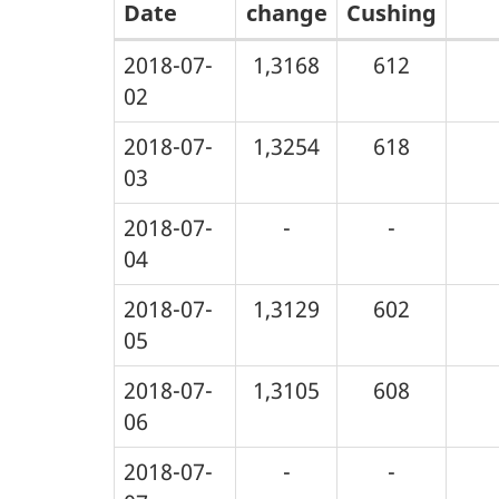
Date
change
Cushing
Prix
2018-07-
1,3168
612
02
du
pétrole
2018-07-
1,3254
618
brut
03
quotidien
2018-07-
-
-
Juillet
04
2018
2018-07-
1,3129
602
(dollars
05
canadiens
2018-07-
1,3105
608
par
06
mètre
cube)
2018-07-
-
-