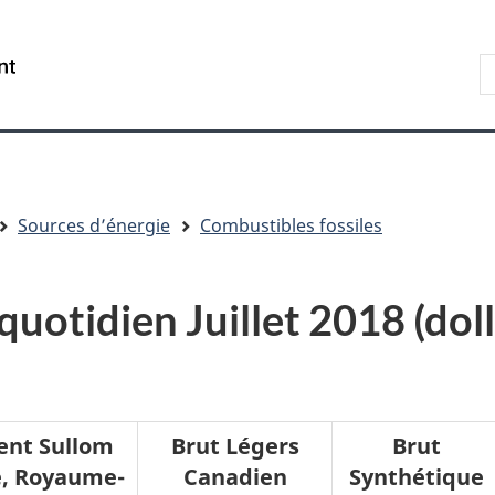
Aller
Skip
Passer
au
to
à
R
/
contenu
"About
la
s
Government
principal
government"
version
le
of
HTML
s
Canada
simplifiée
Sources d’énergie
Combustibles fossiles
 quotidien Juillet 2018 (dol
ent Sullom
Brut Légers
Brut
, Royaume-
Canadien
Synthétique