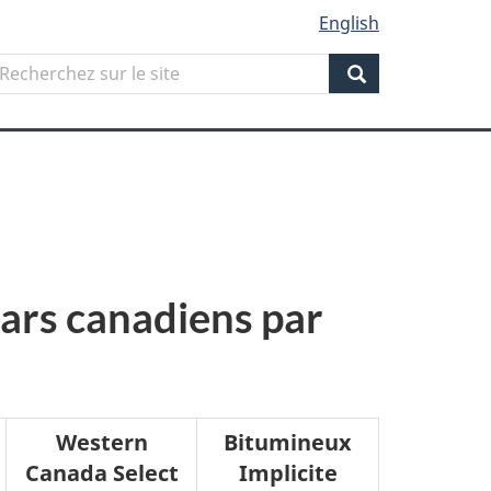
English
Search
echerchez
ur
Search
ite
lars canadiens par
Western
Bitumineux
Canada Select
Implicite