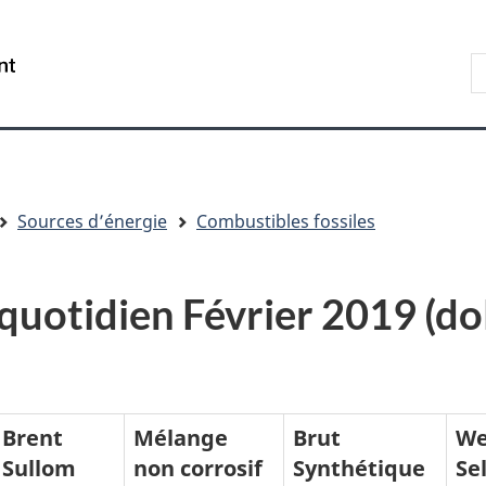
Aller
Skip
Passer
au
to
à
R
/
contenu
"About
la
s
Government
principal
government"
version
le
of
HTML
s
Canada
simplifiée
Sources d’énergie
Combustibles fossiles
 quotidien Février 2019 (do
Brent
Mélange
Brut
We
Sullom
non corrosif
Synthétique
Se