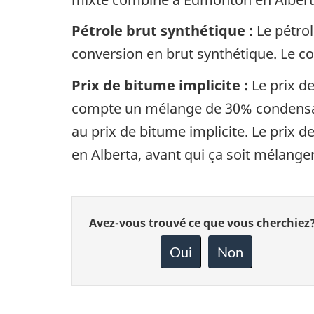
Pétrole brut synthétique :
Le pétrol
conversion en brut synthétique. Le co
Prix de bitume implicite :
Le prix de
compte un mélange de 30% condensat 
au prix de bitume implicite. Le prix d
en Alberta, avant qui ça soit mélanger
Donnez
Avez-vous trouvé ce que vous cherchiez
votre
rétroaction
Oui
Non
sur
cette
page