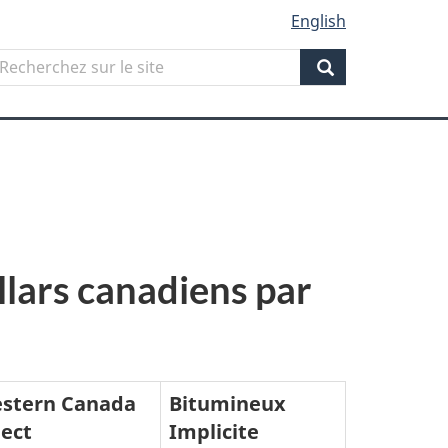
English
Search
echerchez
ur
Search
ite
llars canadiens par
stern Canada
Bitumineux
lect
Implicite