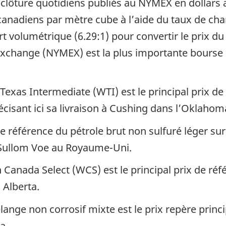
e clôture quotidiens publiés au NYMEX en dollars 
 canadiens par mètre cube à l’aide du taux de ch
 volumétrique (6.29:1) pour convertir le prix du 
Exchange (NYMEX) est la plus importante bourse
exas Intermediate (WTI) est le principal prix de
cisant ici sa livraison à Cushing dans l’Oklahom
 de référence du pétrole brut non sulfuré léger su
e Sullom Voe au Royaume-Uni.
Canada Select (WCS) est le principal prix de réf
n Alberta.
ange non corrosif mixte est le prix repère princ
a.