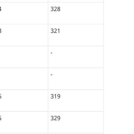
4
328
8
321
-
-
6
319
5
329