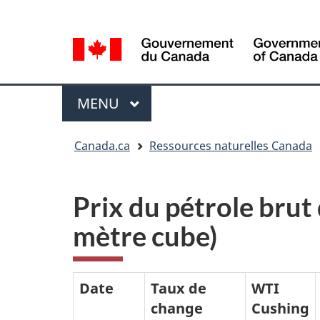
Sélection
Language
de
selection
la
langue
Menu
MENU
PRINCIPAL
Vous
Canada.ca
Ressources naturelles Canada
êtes
ici
Prix du pétrole brut
mètre cube)
Date
Taux de
WTI
change
Cushing