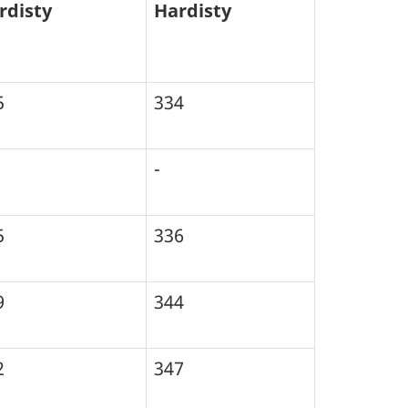
rdisty
Hardisty
5
334
-
5
336
9
344
2
347