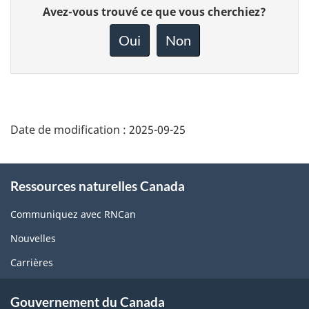
Donnez
Avez-vous trouvé ce que vous cherchiez?
votre
rétroaction
Oui
Non
sur
cette
page
Date de modification :
2025-09-25
About
Ressources naturelles Canada
this
site
Communiquez avec RNCan
Nouvelles
Carrières
Gouvernement du Canada