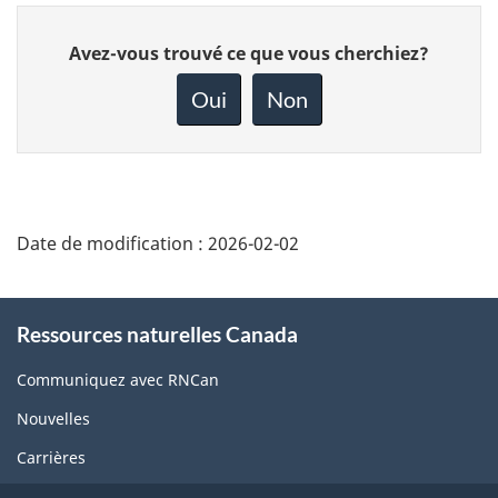
Donnez
Avez-vous trouvé ce que vous cherchiez?
votre
rétroaction
Oui
Non
sur
cette
page
Date de modification :
2026-02-02
About
Ressources naturelles Canada
this
site
Communiquez avec RNCan
Nouvelles
Carrières