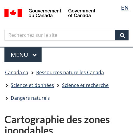
Sélectio
Langua
EN
Aller
Skip
Passer
/
de
selectio
au
to
à
Government
contenu
"About
la
la
of
principal
government"
version
Canada
langue
Search
Recherchez
HTML
sur
simplifiée
Sear
le
Menu
site
MENU
PRINCIPAL
Vous
Canada.ca
Ressources naturelles Canada
êtes
ici
Science et données
Science et recherche
Dangers naturels
Cartographie des zones
inondables