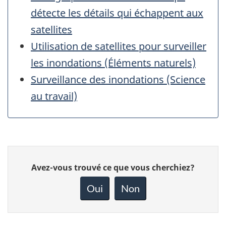
détecte les détails qui échappent aux
satellites
Utilisation de satellites pour surveiller
les inondations (Éléments naturels)
Surveillance des inondations (Science
au travail)
Donnez
Avez-vous trouvé ce que vous cherchiez?
votre
rétroaction
Oui
Non
sur
cette
page