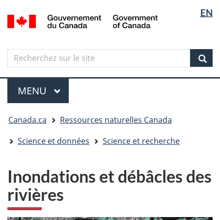
Sélectio
Langua
EN
Aller
Skip
Passer
/
de
selectio
au
to
à
Government
contenu
"About
la
la
of
principal
government"
version
Canada
langue
Search
Recherchez
HTML
sur
simplifiée
Sear
le
Menu
site
MENU
PRINCIPAL
Vous
Canada.ca
Ressources naturelles Canada
êtes
ici
Science et données
Science et recherche
Inondations et débâcles des
rivières