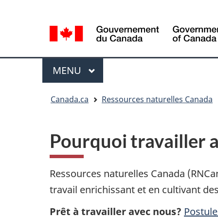
Sélection
Language
de
selection
la
langue
Menu
MENU
PRINCIPAL
Vous
Canada.ca
Ressources naturelles Canada
êtes
ici
Pourquoi travailler 
Ressources naturelles Canada (RNCan) 
travail enrichissant et en cultivant de
Prêt à travailler avec nous?
Postule