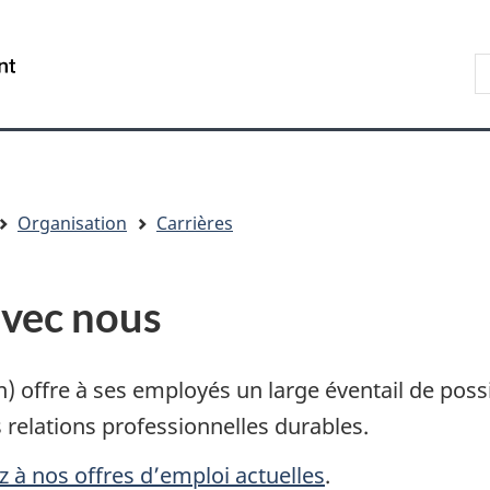
Aller
Skip
Passer
au
to
à
R
/
contenu
"About
la
s
Government
principal
government"
version
le
of
HTML
s
Canada
simplifiée
Organisation
Carrières
avec nous
offre à ses employés un large éventail de possibi
s relations professionnelles durables.
z à nos offres d’emploi actuelles
.