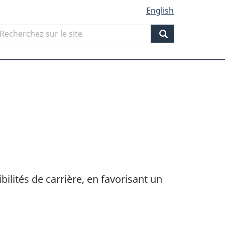
English
Search
echerchez
ur
Search
ite
lités de carrière, en favorisant un