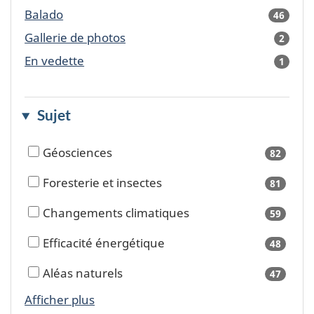
availa
Balado
46
result
availa
Gallerie de photos
2
result
availa
En vedette
1
result
availa
Sujet
Géosciences
82
results
availa
Foresterie et insectes
81
results
availa
Changements climatiques
59
results
availa
Efficacité énergétique
48
results
availa
Aléas naturels
47
results
availa
Afficher plus