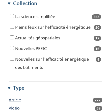
Collection
La science simplifiée
253
results
availa
Pleins feux sur l’efficacité énergétique
50
results
availa
Actualités géospatiales
17
results
availa
Nouvelles PEEIC
16
results
availa
Nouvelles sur l'efficacité énergétique
4
results
availa
des bâtiments
Type
Article
222
result
availa
Vidéo
59
result