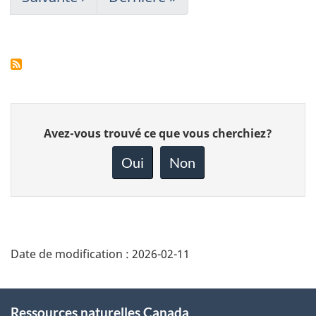
suivante
page
Donnez
Avez-vous trouvé ce que vous cherchiez?
votre
rétroaction
Oui
Non
sur
cette
page
Date de modification :
2026-02-11
About
Ressources naturelles Canada