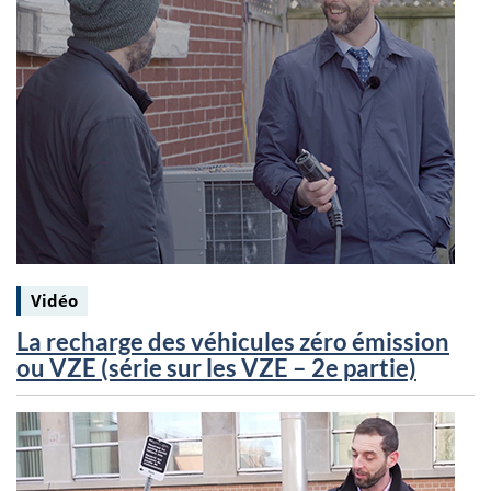
Keywords:
Vidéo
La recharge des véhicules zéro émission
ou VZE (série sur les VZE – 2e partie)