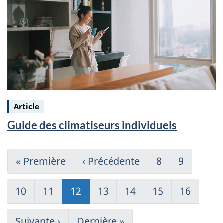
Keywords:
Article
Guide des climatiseurs individuels
Pagination
Première
« Première
Page
‹ Précédente
Page
8
Page
9
page
précédente
Page
10
Page
11
Page
12
Page
13
Page
14
Page
15
Page
16
courante
Page
Suivante ›
Dernière
Dernière »