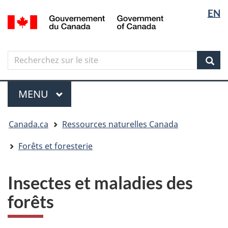
Sélectio
Langua
EN
Aller
Skip
Passer
/
de
selectio
au
to
à
Government
contenu
"About
la
la
of
principal
government"
version
Canada
langue
Search
Recherchez
HTML
sur
simplifiée
Sear
le
Menu
site
MENU
PRINCIPAL
Vous
Canada.ca
Ressources naturelles Canada
êtes
ici
Forêts et foresterie
Insectes et maladies des
forêts