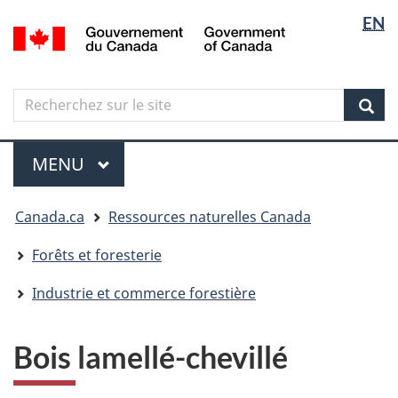
Sélectio
Langua
EN
Aller
Skip
Passer
/
de
selectio
au
to
à
Government
contenu
"About
la
la
of
principal
government"
version
Canada
langue
Search
Recherchez
HTML
sur
simplifiée
Sear
le
Menu
site
MENU
PRINCIPAL
Vous
Canada.ca
Ressources naturelles Canada
êtes
ici
Forêts et foresterie
Industrie et commerce forestière
Bois lamellé-chevillé