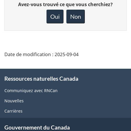
Donnez
Avez-vous trouvé ce que vous cherchiez?
votre
rétroaction
Oui
Non
sur
cette
page
Date de modification :
2025-09-04
About
Ressources naturelles Canada
this
site
Communiquez avec RNCan
Nouvelles
Carrières
Gouvernement du Canada