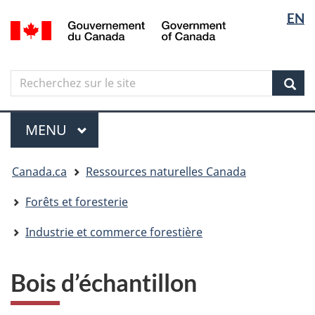
Sélectio
Langua
EN
Aller
Skip
Passer
/
de
selectio
au
to
à
Government
contenu
"About
la
la
of
principal
government"
version
Canada
langue
Search
Recherchez
HTML
sur
simplifiée
Sear
le
Menu
site
MENU
PRINCIPAL
Vous
Canada.ca
Ressources naturelles Canada
êtes
ici
Forêts et foresterie
Industrie et commerce forestière
Bois d’échantillon