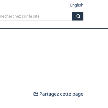
English
Search
echerchez
ur
Search
ite
Partagez cette page