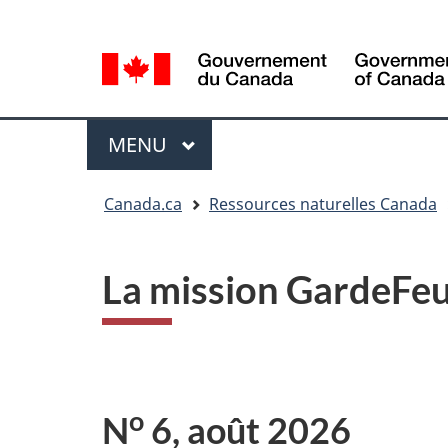
Sélection
Language
de
selection
la
langue
Menu
MENU
PRINCIPAL
Vous
Canada.ca
Ressources naturelles Canada
êtes
ici
La mission GardeFeu
o
N
6, août 2026