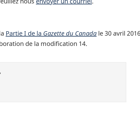
veuillez nous
envoyer un courriel
.
la
Partie I de la
Gazette du Canada
le 30 avril 201
boration de la modification 14.
?