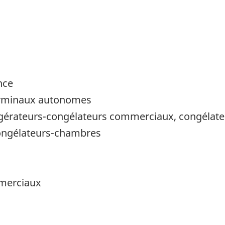
nce
erminaux autonomes
rigérateurs-congélateurs commerciaux, congéla
ongélateurs-chambres
mmerciaux