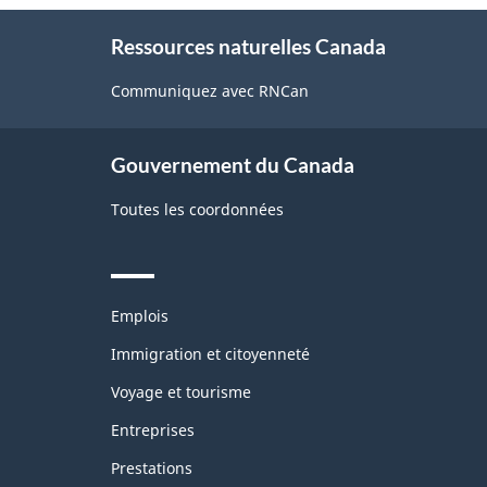
About
Ressources naturelles Canada
this
site
Communiquez avec RNCan
Gouvernement du Canada
Toutes les coordonnées
Themes
Emplois
and
topics
Immigration et citoyenneté
Voyage et tourisme
Entreprises
Prestations