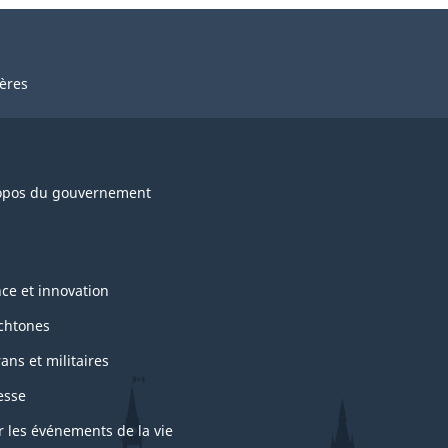
ières
opos du gouvernement
nce et innovation
chtones
ans et militaires
esse
r les événements de la vie