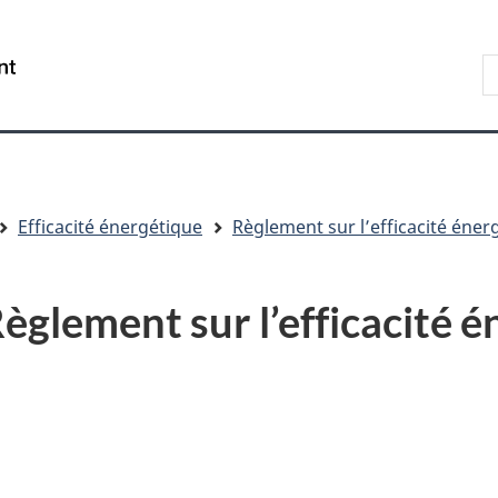
Aller
Skip
Passer
au
to
à
R
/
contenu
"About
la
s
Government
principal
government"
version
le
of
HTML
s
Canada
simplifiée
Efficacité énergétique
Règlement sur l’efficacité éner
èglement sur l’efficacité 