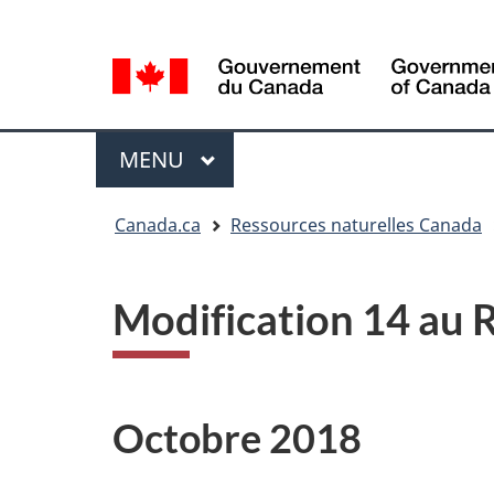
Sélection
Language
de
selection
la
langue
Menu
MENU
PRINCIPAL
Vous
Canada.ca
Ressources naturelles Canada
êtes
ici
Modification 14 au R
Octobre 2018