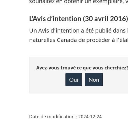
souhaitez en obtenir un exemplaire, 
L’Avis d’intention (30 avril 2016)
Un Avis d’intention a été publié dans 
naturelles Canada de procéder à l’éla
Donnez
Avez-vous trouvé ce que vous cherchiez
votre
rétroaction
Oui
Non
sur
cette
page
Date de modification :
2024-12-24