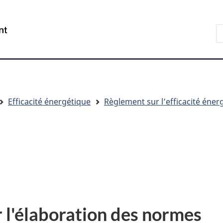
Aller
Skip
Passer
au
to
à
R
/
contenu
"About
la
s
Government
principal
government"
version
le
of
HTML
s
Canada
simplifiée
Efficacité énergétique
Règlement sur l’efficacité éner
r l'élaboration des normes