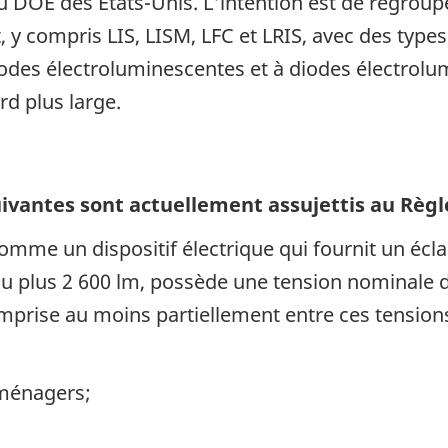
u DOE des États-Unis. L'intention est de regroup
, y compris LIS, LISM, LFC et LRIS, avec des typ
iodes électroluminescentes et à diodes électrolu
d plus large.
ivantes sont actuellement assujettis au Règ
omme un dispositif électrique qui fournit un écla
 plus 2 ​600 lm, possède une tension nominale 
rise au moins partiellement entre ces tensions 
oménagers;