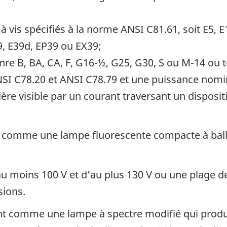
à vis spécifiés à la norme ANSI C81.61, soit E5, E
, E39d, EP39 ou EX39;
re B, BA, CA, F, G16-½, G25, G30, S ou M-14 ou 
SI C78.20 et ANSI C78.79 et une puissance nom
ère visible par un courant traversant un disposit
t comme une lampe fluorescente compacte à balla
u moins 100 V et d’au plus 130 V ou une plage 
sions.
nt comme une lampe à spectre modifié qui produ