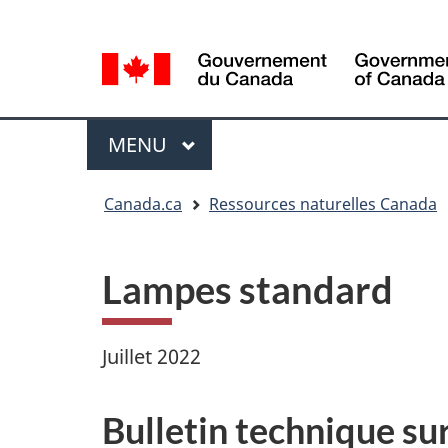
Sélection
Language
de
selection
la
langue
Menu
MENU
PRINCIPAL
Vous
Canada.ca
Ressources naturelles Canada
êtes
ici
Lampes standard
Juillet 2022
Bulletin technique su