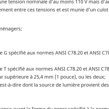
une tension nominale d’au moins 110 V mais d’au
ent entre ces tensions et est munie d’un culot à 
oménagers;
re G spécifié aux normes ANSI C78.20 et ANSI C
re T spécifié aux normes ANSI C78.20 et ANSI C7
 supérieure à 25,4 mm (1 pouce), ou les deux;
est-à-dire dont la source de lumière provient de
cence ayant la forme du genre spécifié à la norm