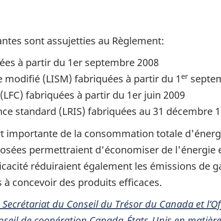
ntes sont assujetties au Règlement:
de page
ées à partir du 1er septembre 2008
er
modifié (LISM) fabriquées à partir du 1
septem
FC) fabriquées à partir du 1er juin 2009
nce standard (LRIS) fabriquées au 31 décembre 
rt importante de la consommation totale d'énergi
osées permettraient d'économiser de l'énergie e
acité réduiraient également les émissions de gaz 
s à concevoir des produits efficaces.
e Secrétariat du Conseil du Trésor du Canada et l’O
onseil de coopération Canada‑États‑Unis en matièr