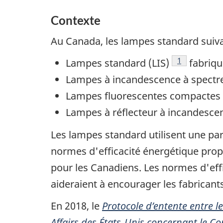
Contexte
Au Canada, les lampes standard suiva
Note de bas 
1
Lampes standard (LIS)
fabriqu
Lampes à incandescence à spectre 
Lampes fluorescentes compactes (L
Lampes à réflecteur à incandesce
Les lampes standard utilisent une pa
normes d'efficacité énergétique prop
pour les Canadiens. Les normes d'effic
aideraient à encourager les fabricant
En 2018, le
Protocole d’entente entre l
Affairs des États‑Unis concernant le C