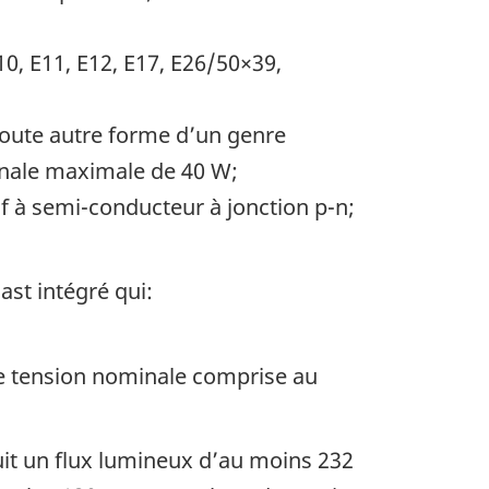
10, E11, E12, E17, E26/50×39,
toute autre forme d’un genre
inale maximale de 40 W;
if à semi-conducteur à jonction p-n;
st intégré qui:
de tension nominale comprise au
it un flux lumineux d’au moins 232