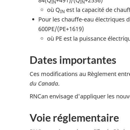
84(Q
+491)/(Q
+2536)
IN
IN
où Q
est la capacité de chauf
IN
Pour les chauffe-eau électriques 
600PE/(PE+1619)
où PE est la puissance électriq
Dates importantes
Ces modifications au Règlement entr
du Canada
.
RNCan envisage d'appliquer les nouve
Voie réglementaire