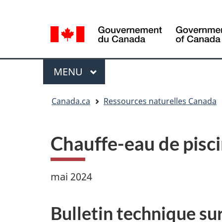
Sélection
Language
de
selection
la
langue
Menu
MENU
PRINCIPAL
Vous
Canada.ca
Ressources naturelles Canada
êtes
ici
Chauffe-eau de pisc
mai 2024
Bulletin technique su