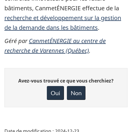
bâtiments, CanmetÉNERGIE effectue de la
recherche et développement sur la gestion
de la demande dans les bâtiments
.
Géré par
CanmetÉNERGIE au centre de
recherche de Varennes (Québec)
.
Donnez
Avez-vous trouvé ce que vous cherchiez?
votre
rétroaction
Oui
Non
sur
cette
page
Date de modification :
2024-12-23