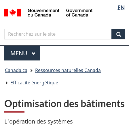
Sélectio
Langua
EN
Aller
Skip
Passer
/
de
selectio
au
to
à
Government
contenu
"About
la
la
of
principal
government"
version
Canada
langue
Search
Recherchez
HTML
sur
simplifiée
Sear
le
Menu
site
MENU
PRINCIPAL
Vous
Canada.ca
Ressources naturelles Canada
êtes
ici
Efficacité énergétique
Optimisation des bâtiments
L'opération des systèmes