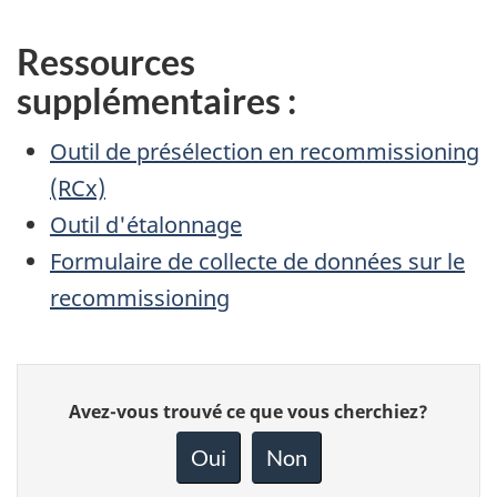
Ressources
supplémentaires :
Outil de présélection en recommissioning
(RCx)
Outil d'étalonnage
Formulaire de collecte de données sur le
recommissioning
Donnez
Avez-vous trouvé ce que vous cherchiez?
votre
rétroaction
Oui
Non
sur
cette