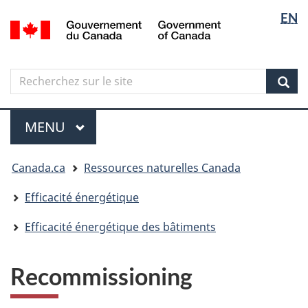
Sélectio
Langua
EN
Aller
Skip
Passer
/
de
selectio
au
to
à
Government
contenu
"About
la
la
of
principal
government"
version
Canada
langue
Search
Recherchez
HTML
sur
simplifiée
Sear
le
Menu
site
MENU
PRINCIPAL
Vous
Canada.ca
Ressources naturelles Canada
êtes
ici
Efficacité énergétique
Efficacité énergétique des bâtiments
Recommissioning