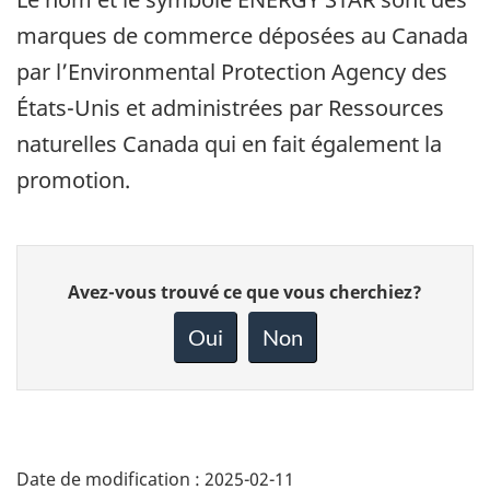
marques de commerce déposées au Canada
par l’Environmental Protection Agency des
États-Unis et administrées par Ressources
naturelles Canada qui en fait également la
promotion.
Donnez
Avez-vous trouvé ce que vous cherchiez?
votre
rétroaction
Oui
Non
sur
cette
page
Date de modification :
2025-02-11