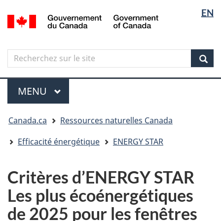
Sélectio
Langua
EN
Aller
Skip
Passer
/
de
selectio
au
to
à
Government
contenu
"About
la
la
of
principal
government"
version
Canada
langue
Search
Recherchez
HTML
sur
simplifiée
Sear
le
Menu
site
MENU
PRINCIPAL
Vous
Canada.ca
Ressources naturelles Canada
êtes
ici
Efficacité énergétique
ENERGY STAR
Critères d’ENERGY STAR
Les plus écoénergétiques
de 2025 pour les fenêtres