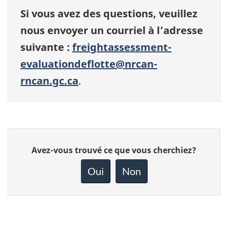
Si vous avez des questions, veuillez
nous envoyer un courriel à l’adresse
suivante :
freightassessment-
evaluationdeflotte@nrcan-
rncan.gc.ca
.
Donnez
Avez-vous trouvé ce que vous cherchiez?
votre
rétroaction
Oui
Non
sur
cette
page