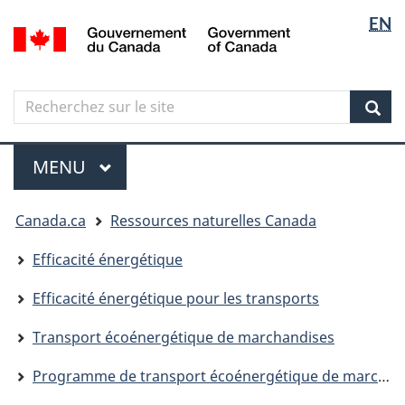
Sélectio
Langua
EN
Aller
Skip
Passer
/
de
selectio
au
to
à
Government
contenu
"About
la
la
of
principal
government"
version
Canada
langue
Search
Recherchez
HTML
sur
simplifiée
Sear
le
Menu
site
MENU
PRINCIPAL
Vous
Canada.ca
Ressources naturelles Canada
êtes
ici
Efficacité énergétique
Efficacité énergétique pour les transports
Transport écoénergétique de marchandises
Programme de transport écoénergétique de marchandises