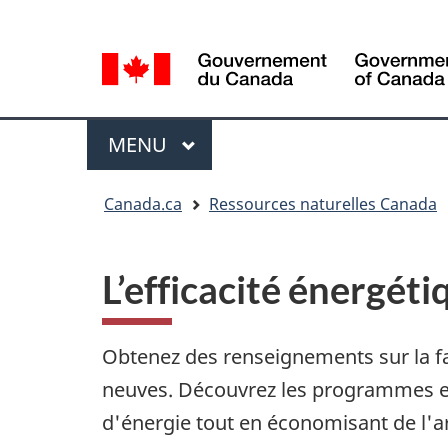
Sélection
Language
de
selection
la
langue
Menu
MENU
PRINCIPAL
Vous
Canada.ca
Ressources naturelles Canada
êtes
ici
L’efficacité énergét
Obtenez des renseignements sur la f
neuves. Découvrez les programmes e
d'énergie tout en économisant de l'a