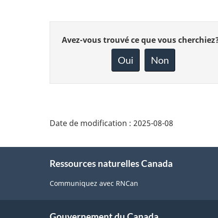
Donnez
Avez-vous trouvé ce que vous cherchiez
votre
rétroaction
Oui
Non
sur
cette
page
Date de modification :
2025-08-08
About
Ressources naturelles Canada
this
site
Communiquez avec RNCan
Gouvernement du Canada