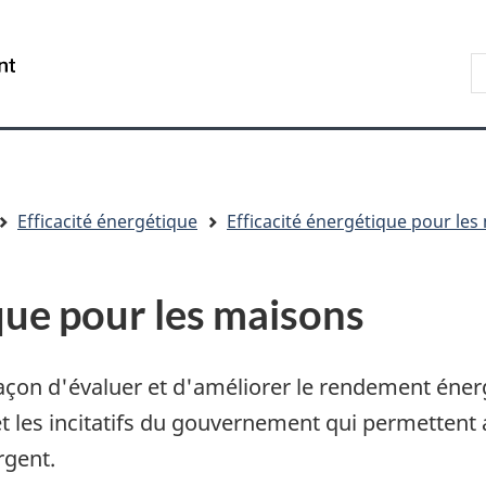
Aller
Skip
Passer
au
to
à
R
/
contenu
"About
la
s
Government
principal
government"
version
le
of
HTML
s
Canada
simplifiée
Efficacité énergétique
Efficacité énergétique pour les
ique pour les maisons
açon d'évaluer et d'améliorer le rendement éne
t les incitatifs du gouvernement qui permette
rgent.