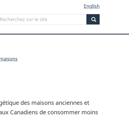
English
Search
echerchez
ur
Search
ite
 maisons
rgétique des maisons anciennes et
nt aux Canadiens de consommer moins