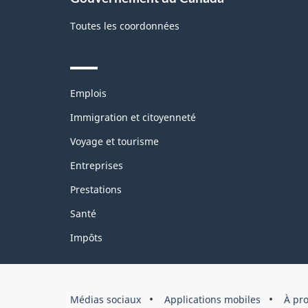
Toutes les coordonnées
Themes
Emplois
and
topics
Immigration et citoyenneté
Voyage et tourisme
Entreprises
Prestations
Santé
Impôts
Organisation
Médias sociaux
Applications mobiles
À pr
du