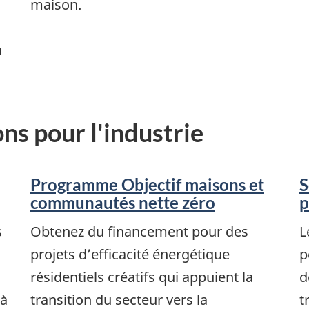
maison.
n
ns pour l'industrie
Programme Objectif maisons et
S
communautés nette zéro
p
s
Obtenez du financement pour des
L
projets d’efficacité énergétique
p
résidentiels créatifs qui appuient la
d
 à
transition du secteur vers la
t