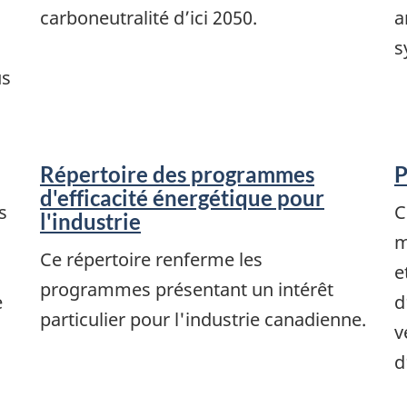
carboneutralité d’ici 2050.
a
s
us
Répertoire des programmes
P
d'efficacité énergétique pour
s
C
l'industrie
m
Ce répertoire renferme les
e
programmes présentant un intérêt
e
d
particulier pour l'industrie canadienne.
v
d