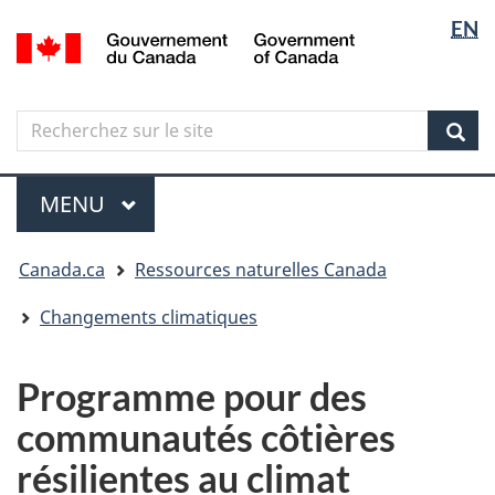
Sélectio
Langua
EN
Aller
Skip
Passer
/
de
selectio
au
to
à
Government
contenu
"About
la
la
of
principal
government"
version
Canada
langue
Search
Recherchez
HTML
sur
simplifiée
Sear
le
Menu
site
MENU
PRINCIPAL
Vous
Canada.ca
Ressources naturelles Canada
êtes
ici
Changements climatiques
Programme pour des
communautés côtières
résilientes au climat