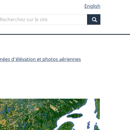
English
Search
echerchez
ur
Search
ite
nnées d’élévation et photos aériennes