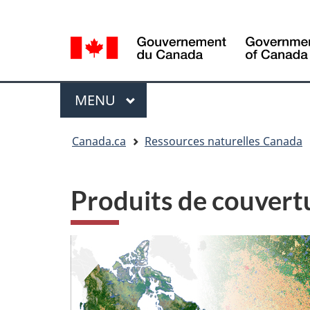
Sélection
Language
de
selection
la
langue
Menu
MENU
PRINCIPAL
Vous
Canada.ca
Ressources naturelles Canada
êtes
ici
Produits de couvert