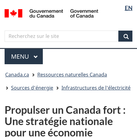
Sélectio
Langua
EN
Aller
Skip
Passer
/
de
selectio
au
to
à
Government
contenu
"About
la
la
of
principal
government"
version
Canada
langue
Search
Recherchez
HTML
sur
simplifiée
Sear
le
Menu
site
MENU
PRINCIPAL
Vous
Canada.ca
Ressources naturelles Canada
êtes
ici
Sources d’énergie
Infrastructures de l'électricité
Propulser un Canada fort :
Une stratégie nationale
pour une économie