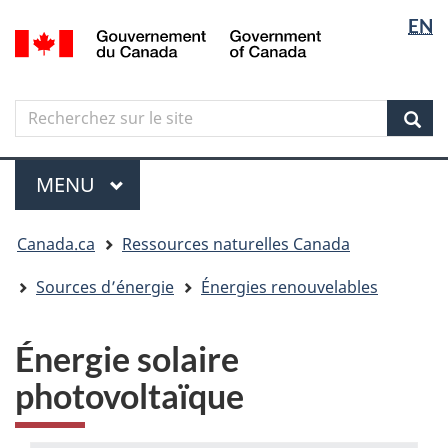
Sélectio
Langua
EN
Aller
Skip
Passer
/
de
selectio
au
to
à
Government
contenu
"About
la
la
of
principal
government"
version
Canada
langue
Search
Recherchez
HTML
sur
simplifiée
Sear
le
Menu
site
MENU
PRINCIPAL
Vous
Canada.ca
Ressources naturelles Canada
êtes
ici
Sources d’énergie
Énergies renouvelables
Énergie solaire
photovoltaïque