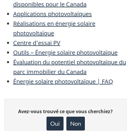
disponibles pour le Canada
Applications photovoltaïques
Réalisations en énergie solaire
photovoltaïque
Centre d’essai PV
Outils – Énergie solaire photovoltaïque
Évaluation du potentiel photovoltaïque du
parc immobilier du Canada
Énergie solaire photovoltaïque | FAQ
Donnez
Avez-vous trouvé ce que vous cherchiez?
votre
rétroaction
Oui
Non
sur