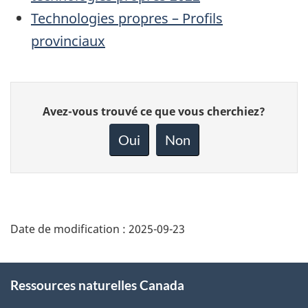
Technologies propres – Profils
provinciaux
Donnez
Avez-vous trouvé ce que vous cherchiez?
votre
rétroaction
Oui
Non
sur
cette
page
Date de modification :
2025-09-23
About
Ressources naturelles Canada
this