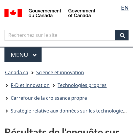
Sélectio
Langua
EN
Aller
Skip
Passer
/
de
selectio
au
to
à
Government
contenu
"About
la
la
of
principal
government"
version
Canada
langue
Search
Recherchez
HTML
sur
simplifiée
Sear
le
Menu
site
MENU
PRINCIPAL
Vous
Canada.ca
Science et innovation
êtes
ici
R-D et innovation
Technologies propres
Carrefour de la croissance propre
Stratégie relative aux données sur les technologies propres
Résultats de l'enquête sur