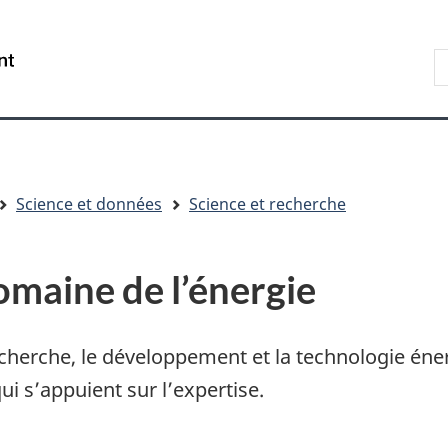
Aller
Skip
Passer
au
to
à
R
/
contenu
"About
la
s
Government
principal
government"
version
le
of
HTML
s
Canada
simplifiée
Science et données
Science et recherche
omaine de l’énergie
herche, le développement et la technologie énerg
i s’appuient sur l’expertise.