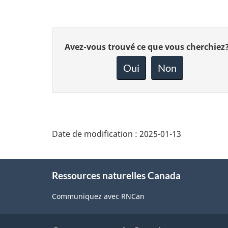
Donnez
Avez-vous trouvé ce que vous cherchiez
votre
rétroaction
Oui
Non
sur
cette
page
Date de modification :
2025-01-13
About
Ressources naturelles Canada
this
site
Communiquez avec RNCan