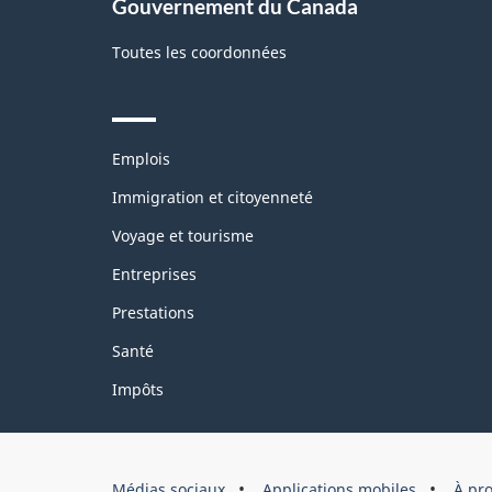
Gouvernement du Canada
Toutes les coordonnées
Themes
Emplois
and
topics
Immigration et citoyenneté
Voyage et tourisme
Entreprises
Prestations
Santé
Impôts
Organisation
Médias sociaux
Applications mobiles
À pr