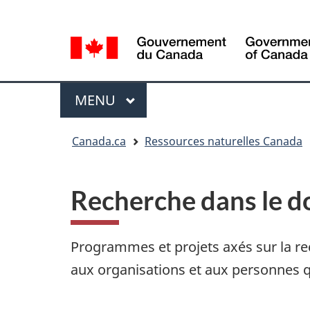
Sélection
Language
de
selection
la
langue
Menu
MENU
PRINCIPAL
Vous
Canada.ca
Ressources naturelles Canada
êtes
ici
Recherche dans le d
Programmes et projets axés sur la rec
aux organisations et aux personnes qu