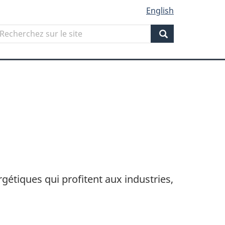
English
Search
echerchez
ur
Search
ite
étiques qui profitent aux industries,