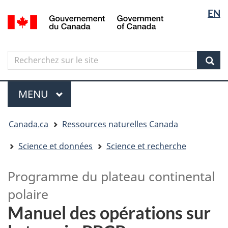
Sélectio
Langua
EN
Aller
Skip
Passer
/
de
selectio
au
to
à
Government
contenu
"About
la
la
of
principal
government"
version
Canada
langue
Search
Recherchez
HTML
sur
simplifiée
Sear
le
Menu
site
MENU
PRINCIPAL
Vous
Canada.ca
Ressources naturelles Canada
êtes
ici
Science et données
Science et recherche
Programme du plateau continental
polaire
Manuel des opérations sur