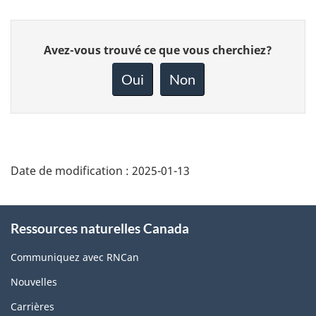
Donnez
Avez-vous trouvé ce que vous cherchiez?
votre
rétroaction
Oui
Non
sur
cette
page
Date de modification :
2025-01-13
About
Ressources naturelles Canada
this
site
Communiquez avec RNCan
Nouvelles
Carrières