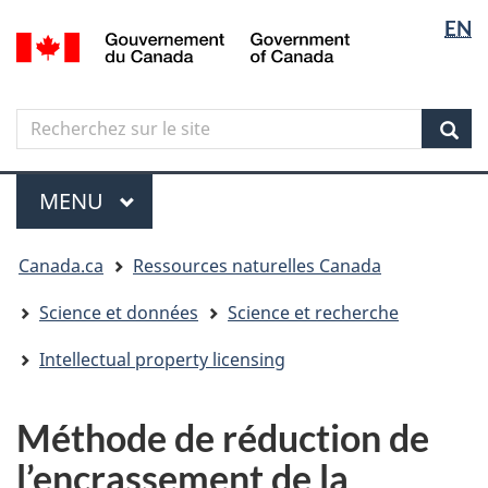
Sélectio
Langua
EN
Aller
Skip
Passer
/
de
selectio
au
to
à
Government
contenu
"About
la
la
of
principal
government"
version
Canada
langue
Search
Recherchez
HTML
sur
simplifiée
Sear
le
Menu
site
MENU
PRINCIPAL
Vous
Canada.ca
Ressources naturelles Canada
êtes
ici
Science et données
Science et recherche
Intellectual property licensing
Méthode de réduction de
l’encrassement de la