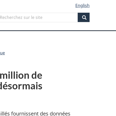
English
Search
echerchez
ur
Search
ite
que
million de
 désormais
illés fournissent des données