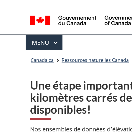
Sélection
Language
de
selection
la
langue
Menu
MENU
PRINCIPAL
Vous
Canada.ca
Ressources naturelles Canada
êtes
ici
Une étape importante
kilomètres carrés d
disponibles!
Nos ensembles de données d’élévatio