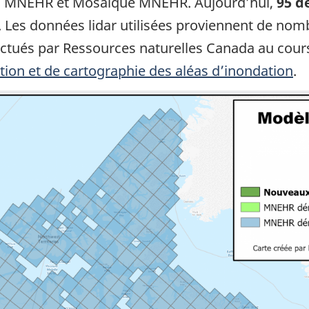
its MNEHR et Mosaïque MNEHR. Aujourd’hui,
95 d
. Les données lidar utilisées proviennent de no
ffectués par Ressources naturelles Canada au co
ion et de cartographie des aléas d’inondation
.