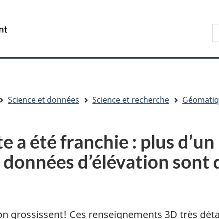
Aller
Skip
Passer
au
to
à
R
/
contenu
"About
la
s
Government
principal
government"
version
le
of
HTML
s
Canada
simplifiée
Science et données
Science et recherche
Géomati
 a été franchie : plus d’un 
e données d’élévation sont
n grossissent! Ces renseignements 3D très déta